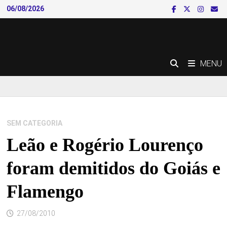
Skip
06/08/2026
to
content
MENU
SEM CATEGORIA
Leão e Rogério Lourenço
foram demitidos do Goiás e
Flamengo
27/08/2010