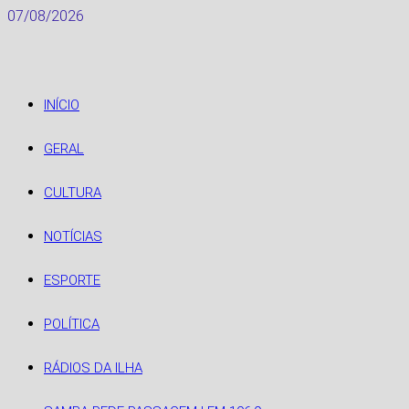
Skip
07/08/2026
to
content
INÍCIO
GERAL
CULTURA
NOTÍCIAS
ESPORTE
POLÍTICA
RÁDIOS DA ILHA