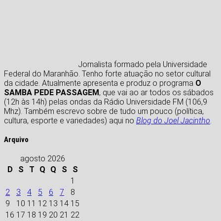
Jornalista formado pela Universidade
Federal do Maranhão. Tenho forte atuação no setor cultural
da cidade. Atualmente apresenta e produz o programa
O
SAMBA PEDE PASSAGEM
, que vai ao ar todos os sábados
(12h às 14h) pelas ondas da Rádio Universidade FM (106,9
Mhz). Também escrevo sobre de tudo um pouco (política,
cultura, esporte e variedades) aqui no
Blog do Joel Jacintho
.
Arquivo
agosto 2026
D
S
T
Q
Q
S
S
1
2
3
4
5
6
7
8
9
10
11
12
13
14
15
16
17
18
19
20
21
22