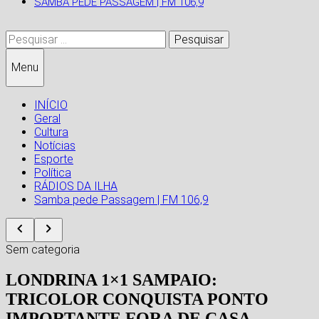
SAMBA PEDE PASSAGEM | FM 106,9
Pesquisar
por:
Menu
INÍCIO
Geral
Cultura
Notícias
Esporte
Política
RÁDIOS DA ILHA
Samba pede Passagem | FM 106,9
Sem categoria
LONDRINA 1×1 SAMPAIO:
TRICOLOR CONQUISTA PONTO
IMPORTANTE FORA DE CASA