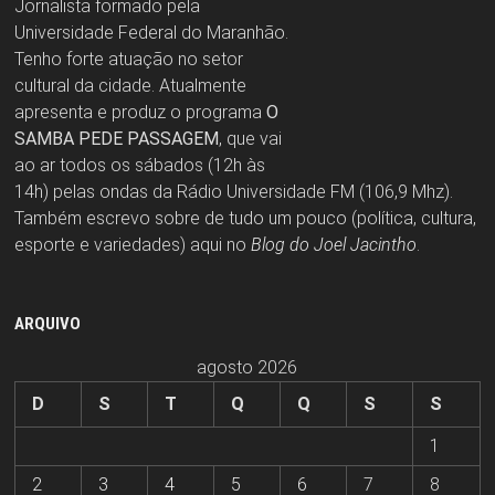
Jornalista formado pela
Universidade Federal do Maranhão.
Tenho forte atuação no setor
cultural da cidade. Atualmente
apresenta e produz o programa
O
SAMBA PEDE PASSAGEM
, que vai
ao ar todos os sábados (12h às
14h) pelas ondas da Rádio Universidade FM (106,9 Mhz).
Também escrevo sobre de tudo um pouco (política, cultura,
esporte e variedades) aqui no
Blog do Joel Jacintho
.
ARQUIVO
agosto 2026
D
S
T
Q
Q
S
S
1
2
3
4
5
6
7
8