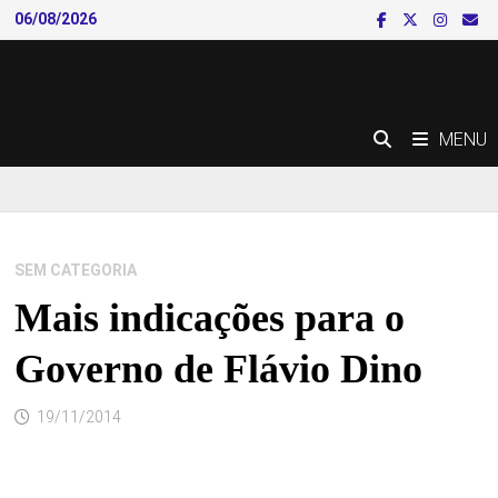
Skip
06/08/2026
to
content
MENU
SEM CATEGORIA
Mais indicações para o
Governo de Flávio Dino
19/11/2014