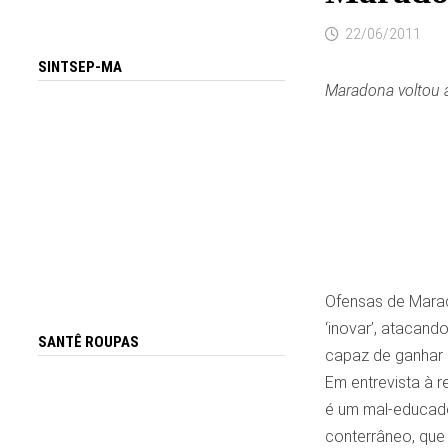
22/06/2011
SINTSEP-MA
Maradona voltou a
Ofensas de Marado
‘inovar’, atacand
SANTÊ ROUPAS
capaz de ganhar 
Em entrevista à r
é um mal-educado,
conterrâneo, que