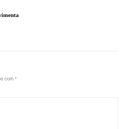
vimenta
dos com
*