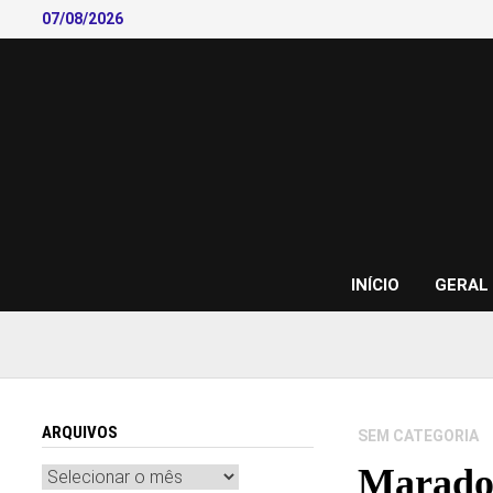
Skip
07/08/2026
to
content
INÍCIO
GERAL
ARQUIVOS
SEM CATEGORIA
Maradon
Arquivos