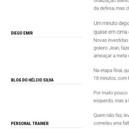
finalização atlet
da defesa, mas c
Um minuto depoi
quase em cima da
DIEGO EMIR
Novas investidas
goleiro Jean, fa
ameaçar a meta 
Na etapa final, 
18 minutos, com F
BLOG DO HÉLCIO SILVA
Por muito pouco o
esquerdo, mas a 
Quem não faz, lev
cometeu uma falta
PERSONAL TRAINER