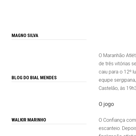
MAGNO SILVA
O Maranhão Atlét
de três vitórias 
caiu para o 12º l
BLOG DO BIAL MENDES
equipe sergipana,
Castelão, às 19h3
O jogo
WALKIR MARINHO
O Confiança come
escanteio. Depois