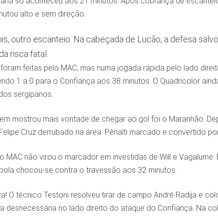
icana só aconteceu aos 21 minutos. Após cobrança de escanteio 
hutou alto e sem direção.
s, outro escanteio. Na cabeçada de Lucão, a defesa salvo
 risca fatal.
 foram feitas pelo MAC, mas numa jogada rápida pelo lado direi
zendo 1 a 0 para o Confiança aos 38 minutos. O Quadricolor ai
dos sergipanos.
quem mostrou mais vontade de chegar ao gol foi o Maranhão. De
elipe Cruz derrubado na área. Pênalti marcado e convertido por
 MAC não virou o marcador em investidas de Will e Vagalume. Es
bola chocou-se contra o travessão aos 32 minutos.
a! O técnico Testoni resolveu tirar de campo André Radija e co
 desnecessária no lado direito do ataque do Confiança. Na cob