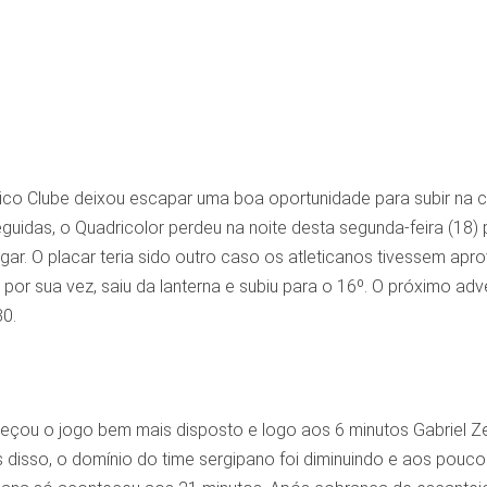
ico Clube deixou escapar uma boa oportunidade para subir na c
seguidas, o Quadricolor perdeu na noite desta segunda-feira (18)
ugar. O placar teria sido outro caso os atleticanos tivessem ap
 por sua vez, saiu da lanterna e subiu para o 16º. O próximo a
0.
çou o jogo bem mais disposto e logo aos 6 minutos Gabriel Ze
 disso, o domínio do time sergipano foi diminuindo e aos pouco