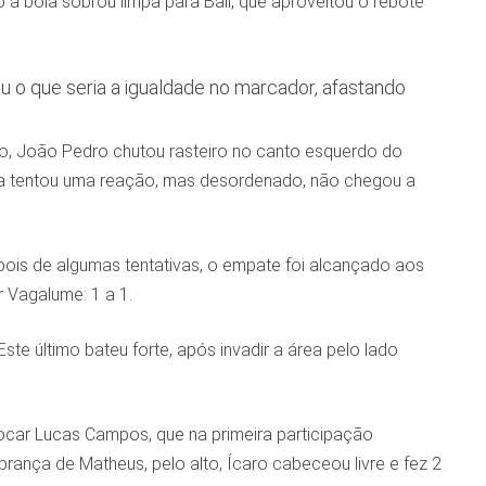
a bola sobrou limpa para Ball, que aproveitou o rebote
u o que seria a igualdade no marcador, afastando
to, João Pedro chutou rasteiro no canto esquerdo do
nda tentou uma reação, mas desordenado, não chegou a
pois de algumas tentativas, o empate foi alcançado aos
 Vagalume: 1 a 1.
te último bateu forte, após invadir a área pelo lado
locar Lucas Campos, que na primeira participação
rança de Matheus, pelo alto, Ícaro cabeceou livre e fez 2