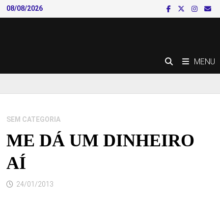
Skip
08/08/2026
to
content
MENU
SEM CATEGORIA
ME DÁ UM DINHEIRO
AÍ
24/01/2013