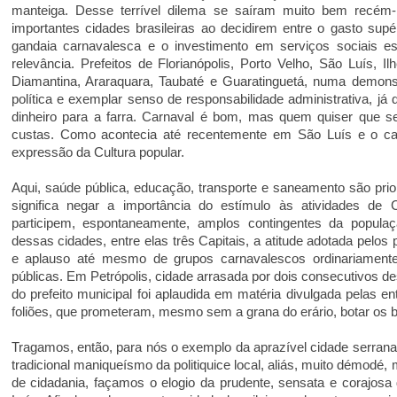
manteiga. Desse terrível dilema se saíram muito bem recém
importantes cidades brasileiras ao decidirem entre o gasto supér
gandaia carnavalesca e o investimento em serviços sociais ess
relevância. Prefeitos de Florianópolis, Porto Velho, São Luís, I
Diamantina, Araraquara, Taubaté e Guaratinguetá, numa demons
política e exemplar senso de responsabilidade administrativa, já
dinheiro para a farra. Carnaval é bom, mas quem quiser que s
custas. Como acontecia até recentemente em São Luís e o ca
expressão da Cultura popular.
Aqui, saúde pública, educação, transporte e saneamento são prio
significa negar a importância do estímulo às atividades de 
participem, espontaneamente, amplos contingentes da populaç
dessas cidades, entre elas três Capitais, a atitude adotada pelos 
e aplauso até mesmo de grupos carnavalescos ordinariament
públicas. Em Petrópolis, cidade arrasada por dois consecutivos des
do prefeito municipal foi aplaudida em matéria divulgada pelas e
foliões, que prometeram, mesmo sem a grana do erário, botar os b
Tragamos, então, para nós o exemplo da aprazível cidade serrana
tradicional maniqueísmo da politiquice local, aliás, muito démod
de cidadania, façamos o elogio da prudente, sensata e corajosa