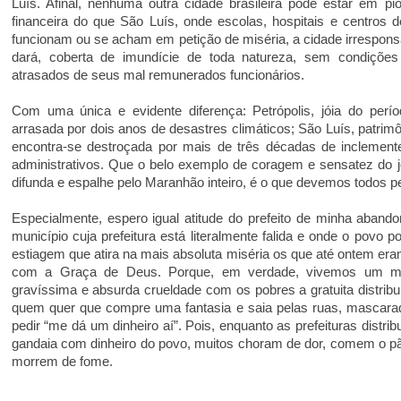
Luís. Afinal, nenhuma outra cidade brasileira pode estar em pio
financeira do que São Luís, onde escolas, hospitais e centros
funcionam ou se acham em petição de miséria, a cidade irrespon
dará, coberta de imundície de toda natureza, sem condições
atrasados de seus mal remunerados funcionários.
Com uma única e evidente diferença: Petrópolis, jóia do períod
arrasada por dois anos de desastres climáticos; São Luís, patrim
encontra-se destroçada por mais de três décadas de inclement
administrativos. Que o belo exemplo de coragem e sensatez do j
difunda e espalhe pelo Maranhão inteiro, é o que devemos todos pe
Especialmente, espero igual atitude do prefeito de minha aband
município cuja prefeitura está literalmente falida e onde o povo 
estiagem que atira na mais absoluta miséria os que até ontem er
com a Graça de Deus. Porque, em verdade, vivemos um m
gravíssima e absurda crueldade com os pobres a gratuita distribu
quem quer que compre uma fantasia e saia pelas ruas, mascara
pedir “me dá um dinheiro aí”. Pois, enquanto as prefeituras distr
gandaia com dinheiro do povo, muitos choram de dor, comem o p
morrem de fome.