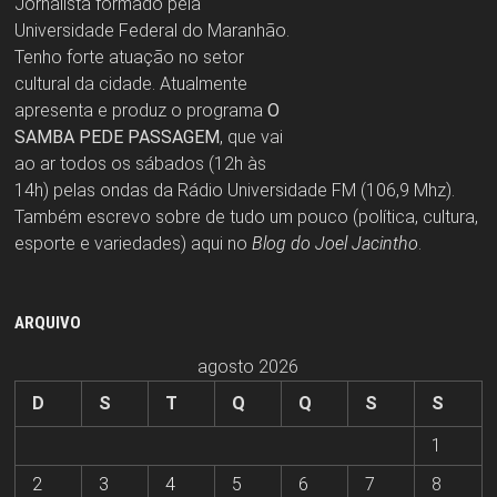
Jornalista formado pela
Universidade Federal do Maranhão.
Tenho forte atuação no setor
cultural da cidade. Atualmente
apresenta e produz o programa
O
SAMBA PEDE PASSAGEM
, que vai
ao ar todos os sábados (12h às
14h) pelas ondas da Rádio Universidade FM (106,9 Mhz).
Também escrevo sobre de tudo um pouco (política, cultura,
esporte e variedades) aqui no
Blog do Joel Jacintho
.
ARQUIVO
agosto 2026
D
S
T
Q
Q
S
S
1
2
3
4
5
6
7
8