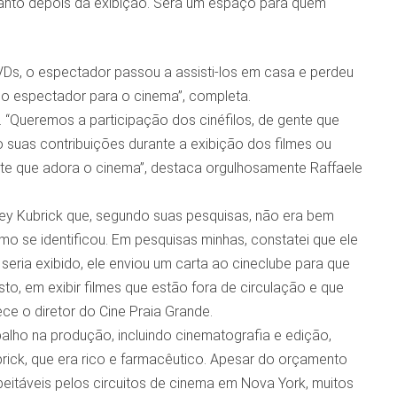
uanto depois da exibição. Será um espaço para quem
s, o espectador passou a assisti-los em casa e perdeu
do espectador para o cinema”, completa.
. “Queremos a participação dos cinéfilos, de gente que
suas contribuições durante a exibição dos filmes ou
nte que adora o cinema”, destaca orgulhosamente Raffaele
ley Kubrick que, segundo suas pesquisas, não era bem
mo se identificou. Em pesquisas minhas, constatei que ele
seria exibido, ele enviou um carta ao cineclube para que
sto, em exibir filmes que estão fora de circulação e que
ce o diretor do Cine Praia Grande.
balho na produção, incluindo cinematografia e edição,
brick, que era rico e farmacêutico. Apesar do orçamento
speitáveis pelos circuitos de cinema em Nova York, muitos