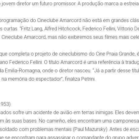
jovem diretor um futuro promissor. A produção marca a estreia
 programação do Cineclube Amarcord não está em grandes cláss
 curtas. “Fritz Lang, Alfred Hitchcock, Federico Fellini, Vittorio
 Cineclube Amarcord, mas não exibiremos seus filmes mais ce
ue completa o projeto de cineclubismo do Cine Praia Grande, é 
liano Federico Fellini. O título Amarcord é uma referência à tra
a Emilia-Romagna, onde o diretor nasceu. “Já a partir desse tí
 na memória do espectador”, finaliza Petrini.
953).
ados sofre um acidente de avião em terras inimigas. Eles deve
em às suas bases. No caminho, eles encontram uma camponesa (V
 soldado com problemas mentais (Paul Mazursky). Antes de es
que se encontram para assassinar o comandante do grupo advers