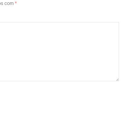
dos com
*