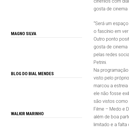
cinéfilos com di
gosta de cinema d
“Será um espaço 
o fascínio em ve
MAGNO SILVA
Outro ponto posit
gosta de cinema 
pelas redes soci
Petrini.
Na programação d
BLOG DO BIAL MENDES
visto pelo própri
marcou a estreia 
ele não fosse exi
são vistos como 
Filme – Medo e De
WALKIR MARINHO
além de boa parte
limitado e a falt