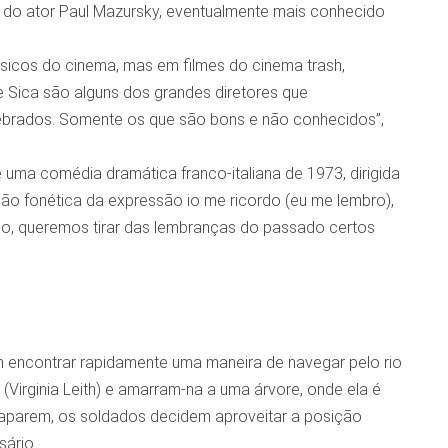
 do ator Paul Mazursky, eventualmente mais conhecido
icos do cinema, mas em filmes do cinema trash,
 De Sica são alguns dos grandes diretores que
lebrados. Somente os que são bons e não conhecidos”,
uma comédia dramática franco-italiana de 1973, dirigida
dução fonética da expressão io me ricordo (eu me lembro),
tulo, queremos tirar das lembranças do passado certos
m encontrar rapidamente uma maneira de navegar pelo rio
irginia Leith) e amarram-na a uma árvore, onde ela é
caparem, os soldados decidem aproveitar a posição
ário.