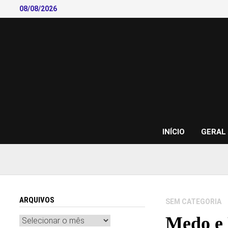
Skip
08/08/2026
to
content
INÍCIO
GERAL
ARQUIVOS
SEM CATEGORIA
Medo e 
Arquivos