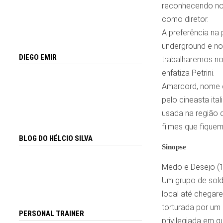
reconhecendo no 
como diretor.
A preferência na
underground e nos
DIEGO EMIR
trabalharemos no
enfatiza Petrini.
Amarcord, nome q
pelo cineasta ita
usada na região d
filmes que fiquem
BLOG DO HÉLCIO SILVA
Sinopse
Medo e Desejo (1
Um grupo de sold
local até chegar
torturada por um
PERSONAL TRAINER
privilegiada em 