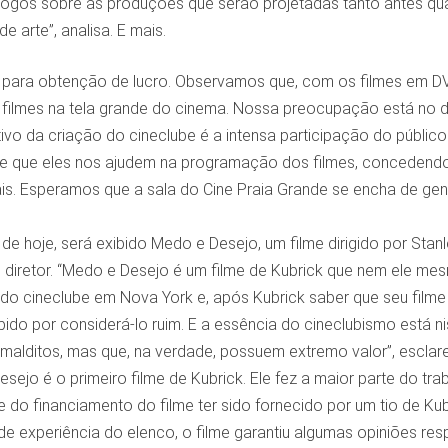
álogos sobre as produções que serão projetadas tanto antes q
e arte”, analisa. E mais.
para obtenção de lucro. Observamos que, com os filmes em DVD
r filmes na tela grande do cinema. Nossa preocupação está no 
ivo da criação do cineclube é a intensa participação do público
e que eles nos ajudem na programação dos filmes, concedendo 
ais. Esperamos que a sala do Cine Praia Grande se encha de ge
e hoje, será exibido Medo e Desejo, um filme dirigido por Stan
o diretor. “Medo e Desejo é um filme de Kubrick que nem ele mes
do cineclube em Nova York e, após Kubrick saber que seu filme 
bido por considerá-lo ruim. E a essência do cineclubismo está ni
malditos, mas que, na verdade, possuem extremo valor”, esclare
sejo é o primeiro filme de Kubrick. Ele fez a maior parte do tra
 do financiamento do filme ter sido fornecido por um tio de Ku
a de experiência do elenco, o filme garantiu algumas opiniões re