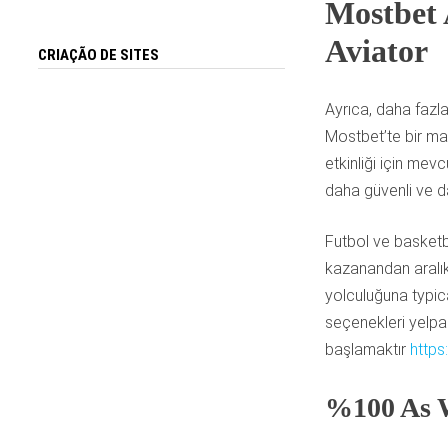
Mostbet 
Aviator
CRIAÇÃO DE SITES
Ayrıca, daha fazl
Mostbet’te bir maç
etkinliği için mev
daha güvenli ve da
Futbol ve basketb
kazanandan aralık
yolculuğuna typica
seçenekleri yelpa
başlamaktır
https
%100 As W