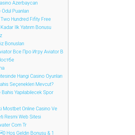
asino Azerbaycan
 Ödül Puanları
Two Hundred Fifity Free
adar Ilk Yatırım Bonusu
z
iz Bonusları
viator Все Про Игру Aviator В
Мостбе
ma
tesinde Hangi Casino Oyunları
ahis Seçenekleri Mevcut?
 Bahis Yapılabilecek Spor
ki Mostbet Online Casino Ve
eti Resmi Web Sitesi
water Com Tr
 0 Hoş Geldin Bonusu & 1