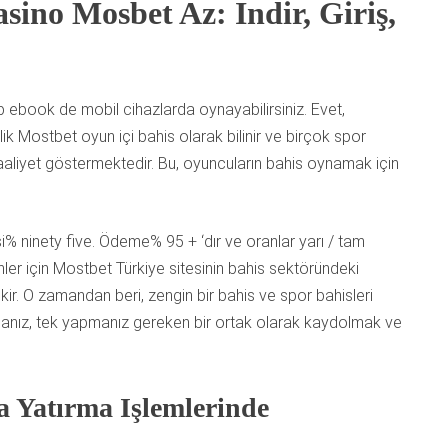
no Мosbet Az: Indir, Giriş,
b ebook de mobil cihazlarda oynayabilirsiniz. Evet,
k Mostbet oyun içi bahis olarak bilinir ve birçok spor
a faaliyet göstermektedir. Bu, oyuncuların bahis oynamak için
 ninety five. Ödeme% 95 + ‘dır ve oranlar yarı / tam
r için Mostbet Türkiye sitesinin bahis sektöründeki
kir. O zamandan beri, zengin bir bahis ve spor bahisleri
rsanız, tek yapmanız gereken bir ortak olarak kaydolmak ve
a Yatırma Işlemlerinde