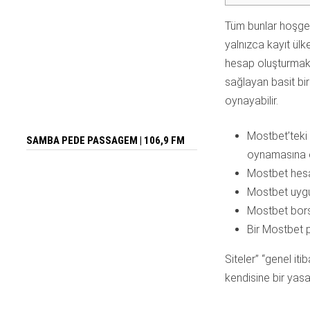
Tüm bunlar hoşgel
yalnızca kayıt ülk
hesap oluşturmak v
sağlayan basit bir 
oynayabilir.
Mostbet’teki c
SAMBA PEDE PASSAGEM | 106,9 FM
oynamasına ol
Mostbet hesab
Mostbet uygul
Mostbet borsa
Bir Mostbet 
Siteler” “genel it
kendisine bir yasal