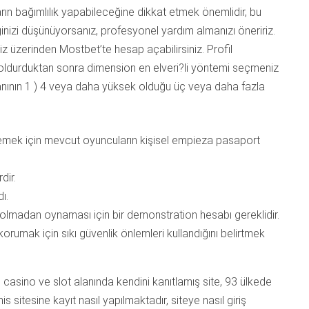
arın bağımlılık yapabileceğine dikkat etmek önemlidir, bu
ğinizi düşünüyorsanız, profesyonel yardım almanızı öneririz.
iz üzerinden Mostbet’te hesap açabilirsiniz. Profil
oldurduktan sonra dimension en elveri?li yöntemi seçmeniz
ranının 1 ) 4 veya daha yüksek olduğu üç veya daha fazla
lemek için mevcut oyuncuların kişisel empieza pasaport
dir.
ı.
olmadan oynaması için bir demonstration hesabı gereklidir.
ni korumak için sıkı güvenlik önlemleri kullandığını belirtmek
 casino ve slot alanında kendini kanıtlamış site, 93 ülkede
sitesine kayıt nasıl yapılmaktadır, siteye nasıl giriş