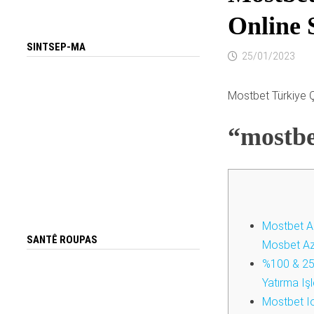
Online 
SINTSEP-MA
25/01/2023
Mostbet Türkiye 
“mostbe
Mostbet A
SANTÊ ROUPAS
Мosbet Az: 
%100 & 25
Yatırma Iş
Mostbet Ios