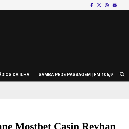
ÁDIOS DA ILHA
SAMBA PEDE PASSAGEM | FM 106,9
ane Mostbet Casin Reyhan