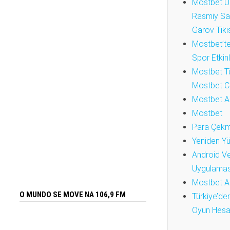
Mostbet U
Rasmiy Say
Garov Tiki
Mostbet’te
Spor Etkinli
Mostbet Tü
Mostbet Ca
Mostbet A
Mostbet
Para Çek
Yeniden Yü
Android Ve
Uygulamasın
Mostbet A
O MUNDO SE MOVE NA 106,9 FM
Türkiye’de
Oyun Hesa