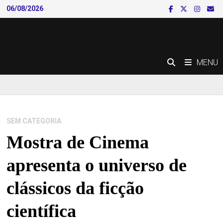
Skip
06/08/2026
to
content
MENU
SEM CATEGORIA
Mostra de Cinema
apresenta o universo de
clássicos da ficção
científica