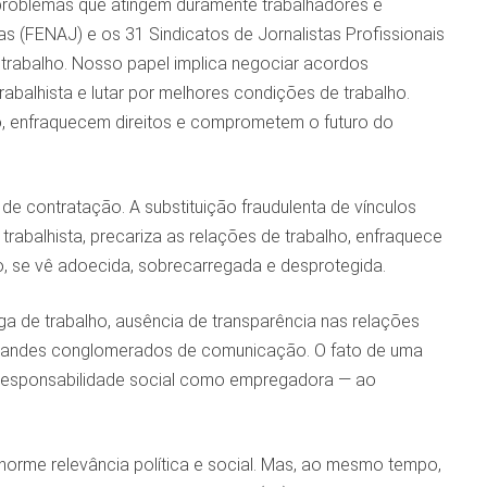
 problemas que atingem duramente trabalhadores e
 (FENAJ) e os 31 Sindicatos de Jornalistas Profissionais
 trabalho. Nosso papel implica negociar acordos
rabalhista e lutar por melhores condições de trabalho.
o, enfraquecem direitos e comprometem o futuro do
 contratação. A substituição fraudulenta de vínculos
rabalhista, precariza as relações de trabalho, enfraquece
, se vê adoecida, sobrecarregada e desprotegida.
a de trabalho, ausência de transparência nas relações
 grandes conglomerados de comunicação. O fato de uma
ua responsabilidade social como empregadora — ao
orme relevância política e social. Mas, ao mesmo tempo,