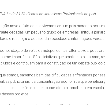
ENAJ e de 31 Sindicatos de Jornalistas Profissionais do país
ação nova o fato de que vivemos em um país marcado por uma 
ante décadas, um pequeno grupo de empresas limitou a pluralid
ulares e restringiu o acesso da sociedade a informações verdad
consolidação de veículos independentes, alternativos, populare
orme importância. São iniciativas que ampliam o pluralismo, rev
xcluídos e contribuem para a construção de um debate público 
 que somos, sabemos bem das dificuldades enfrentadas por e
verbas publicitárias, da concentração econômica que beneficia 
ofunda crise de financiamento que afeta o jornalismo em escal
e desses projetos.