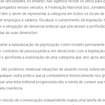
s dificuldades, no entanto, não significa fechar os olhos para
pregados nesses veículos. A Federação Nacional dos Jornalistas
l têm o dever de representar a categoria em todos os locais de
er empregos e salários, fiscalizar o cumprimento da legislação t
a obrigação de denunciar práticas que precarizam a profissã
das as suas dimensões.
tar a naturalização da pejotização como modelo permanente de
 contratos de pessoa jurídica, em desacordo com a legislação t
l e aprofunda a exploração de uma categoria que, ano após ano
não podemos relativizar situações de assédio moral, sobrecarg
 qualquer outra prática que já combatemos historicamente nos
uir uma linha editorial progressista não a isenta de cumprir s
dela coerência.
 veículo de comunicação independente realiza uma tarefa de en