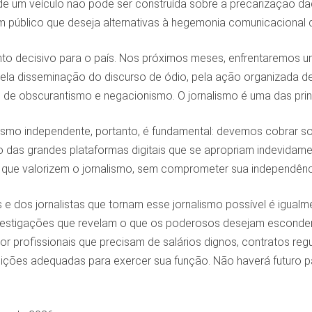
 de um veículo não pode ser construída sobre a precarização da
 público que deseja alternativas à hegemonia comunicacional d
o decisivo para o país. Nos próximos meses, enfrentaremos um
ela disseminação do discurso de ódio, pela ação organizada de 
 de obscurantismo e negacionismo. O jornalismo é uma das princi
lismo independente, portanto, é fundamental: devemos cobrar s
das grandes plataformas digitais que se apropriam indevidamen
s que valorizem o jornalismo, sem comprometer sua independênc
e dos jornalistas que tornam esse jornalismo possível é igualm
vestigações que revelam o que os poderosos desejam esconde
r profissionais que precisam de salários dignos, contratos regul
ições adequadas para exercer sua função. Não haverá futuro pa