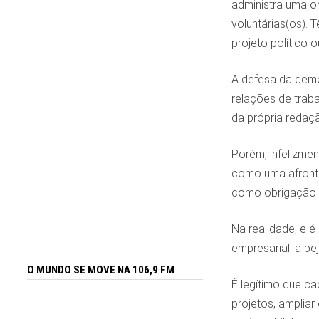
administra uma o
voluntárias(os).
projeto político ou
A defesa da demo
relações de traba
da própria redaç
Porém, infelizmen
como uma afronta
como obrigação p
Na realidade, e é
empresarial: a pe
O MUNDO SE MOVE NA 106,9 FM
É legítimo que ca
projetos, amplia