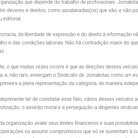
rganização que depende do trabalho de profissionais. Jornalist
 Têm deveres e direitos, como assalariadas(os) que são, e não 
 editorial.
cracia, da liberdade de expressão e do direito à informação nã
lho e das condições laborais. Não há contradição maior do que 
ão.
te, o que muitas vezes ocorre é que as direções desses veículo
; e, não raro, enxergam o Sindicato de Jornalistas como um e
rimeira a plena representação da categoria, de maneira indepe
 deprimente ter de constatar esse fato, vários desses veículos 
jotização, o assédio moral e a perseguição a dirigentes sindicais
da organização avalie seus limites financeiros e suas possibilid
r operações ou assumir compromissos que só se sustentam à cust