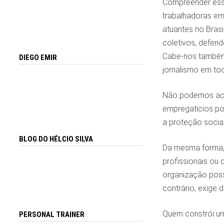
Compreender essa
trabalhadoras em
atuantes no Brasi
coletivos, defend
Cabe-nos também 
DIEGO EMIR
jornalismo em to
Não podemos acei
empregatícios por
a proteção socia
BLOG DO HÉLCIO SILVA
Da mesma forma, 
profissionais ou
organização poss
contrário, exige 
Quem constrói um
PERSONAL TRAINER