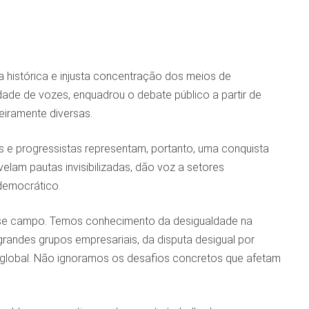
histórica e injusta concentração dos meios de
ade de vozes, enquadrou o debate público a partir de
eiramente diversas.
s e progressistas representam, portanto, uma conquista
elam pautas invisibilizadas, dão voz a setores
democrático.
sse campo. Temos conhecimento da desigualdade na
grandes grupos empresariais, da disputa desigual por
a global. Não ignoramos os desafios concretos que afetam