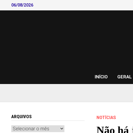
Skip
06/08/2026
to
content
INÍCIO
GERAL
ARQUIVOS
NOTÍCIAS
Não há 
Arquivos