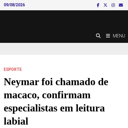
Skip
09/08/2026
to
content
MENU
ESPORTE
Neymar foi chamado de
macaco, confirmam
especialistas em leitura
labial