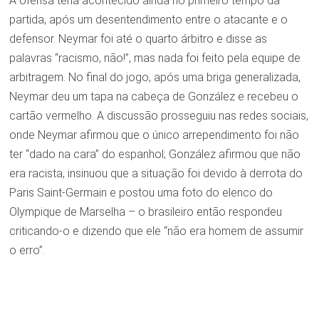
A ofensa teria acontecido ainda no primeiro tempo da
partida, após um desentendimento entre o atacante e o
defensor. Neymar foi até o quarto árbitro e disse as
palavras “racismo, não!”, mas nada foi feito pela equipe de
arbitragem. No final do jogo, após uma briga generalizada,
Neymar deu um tapa na cabeça de González e recebeu o
cartão vermelho. A discussão prosseguiu nas redes sociais,
onde Neymar afirmou que o único arrependimento foi não
ter “dado na cara” do espanhol; González afirmou que não
era racista, insinuou que a situação foi devido à derrota do
Paris Saint-Germain e postou uma foto do elenco do
Olympique de Marselha – o brasileiro então respondeu
criticando-o e dizendo que ele “não era homem de assumir
o erro”.