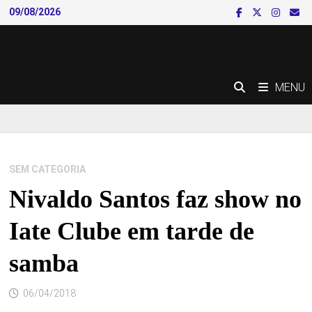
Skip
09/08/2026
to
content
MENU
SEM CATEGORIA
Nivaldo Santos faz show no
Iate Clube em tarde de
samba
06/04/2018