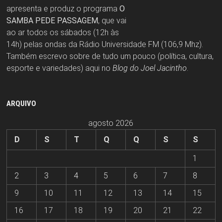
apresenta e produz o programa
O
SAMBA PEDE PASSAGEM
, que vai
ao ar todos os sábados (12h às
14h) pelas ondas da Rádio Universidade FM (106,9 Mhz).
Também escrevo sobre de tudo um pouco (política, cultura,
esporte e variedades) aqui no
Blog do Joel Jacintho
.
ARQUIVO
agosto 2026
D
S
T
Q
Q
S
S
1
2
3
4
5
6
7
8
9
10
11
12
13
14
15
16
17
18
19
20
21
22