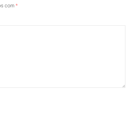
dos com
*