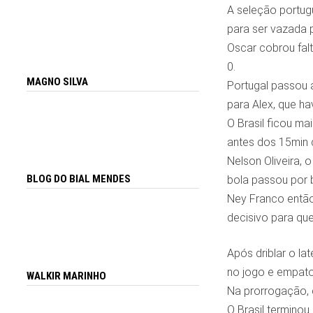
A seleção portug
para ser vazada p
Oscar cobrou falt
0.
MAGNO SILVA
Portugal passou 
para Alex, que hav
O Brasil ficou m
antes dos 15min 
Nelson Oliveira, 
BLOG DO BIAL MENDES
bola passou por b
Ney Franco então 
decisivo para qu
Após driblar o la
no jogo e empato
WALKIR MARINHO
Na prorrogação, e
O Brasil termino