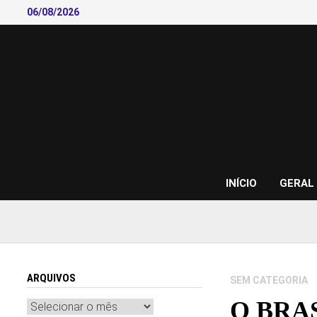
Skip
06/08/2026
to
content
INÍCIO
GERAL
ARQUIVOS
SEM CATEGORIA
O BRA
Arquivos