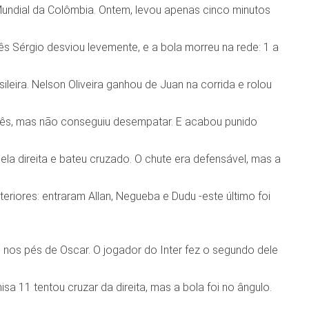
undial da Colômbia. Ontem, levou apenas cinco minutos
ês Sérgio desviou levemente, e a bola morreu na rede: 1 a
ira. Nelson Oliveira ganhou de Juan na corrida e rolou
guês, mas não conseguiu desempatar. E acabou punido
la direita e bateu cruzado. O chute era defensável, mas a
riores: entraram Allan, Negueba e Dudu -este último foi
ou nos pés de Oscar. O jogador do Inter fez o segundo dele
a 11 tentou cruzar da direita, mas a bola foi no ângulo.