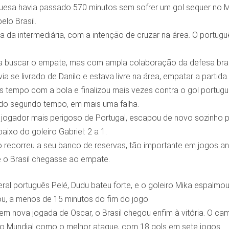
uesa havia passado 570 minutos sem sofrer um gol sequer no M
elo Brasil.
a da intermediária, com a intenção de cruzar na área. O portugu
a buscar o empate, mas com ampla colaboração da defesa brasile
ia se livrado de Danilo e estava livre na área, empatar a partida.
ais tempo com a bola e finalizou mais vezes contra o gol portu
do segundo tempo, em mais uma falha.
o jogador mais perigoso de Portugal, escapou de novo sozinho pe
aixo do goleiro Gabriel: 2 a 1.
recorreu a seu banco de reservas, tão importante em jogos ante
e o Brasil chegasse ao empate.
teral português Pelé, Dudu bateu forte, e o goleiro Mika espalm
u, a menos de 15 minutos do fim do jogo.
m nova jogada de Oscar, o Brasil chegou enfim à vitória. O camis
u o Mundial como o melhor ataque, com 18 gols em sete jogos.