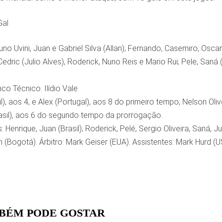
Gal
runo Uvini, Juan e Gabriel Silva (Allan); Fernando, Casemiro, Osca
dric (Julio Alves), Roderick, Nuno Reis e Mario Rui; Pele, Saná (R
co Técnico: Ilídio Vale
l), aos 4, e Alex (Portugal), aos 8 do primeiro tempo; Nelson Oli
asil), aos 6 do segundo tempo da prorrogação.
Henrique, Juan (Brasil); Roderick, Pelé, Sergio Oliveira, Saná, Jul
n (Bogotá). Árbitro: Mark Geiser (EUA). Assistentes: Mark Hurd (
BÉM PODE GOSTAR