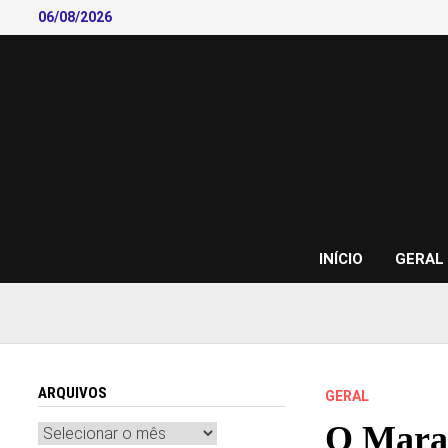
Skip
06/08/2026
to
content
INÍCIO
GERAL
ARQUIVOS
GERAL
O Maran
Arquivos