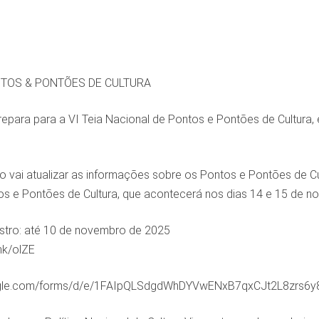
TOS & PONTÕES DE CULTURA
epara para a VI Teia Nacional de Pontos e Pontões de Cultura, 
vai atualizar as informações sobre os Pontos e Pontões de Cu
os e Pontões de Cultura, que acontecerá nos dias 14 e 15 de n
astro: até 10 de novembro de 2025
ink/olZE
oogle.com/forms/d/e/1FAIpQLSdgdWhDYVwENxB7qxCJt2L8zrs6