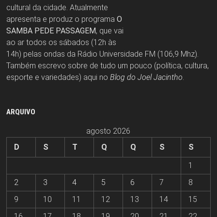
cultural da cidade. Atualmente
apresenta e produz o programa
O
SAMBA PEDE PASSAGEM
, que vai
ao ar todos os sábados (12h às
14h) pelas ondas da Rádio Universidade FM (106,9 Mhz).
Também escrevo sobre de tudo um pouco (política, cultura,
esporte e variedades) aqui no
Blog do Joel Jacintho
.
ARQUIVO
agosto 2026
D
S
T
Q
Q
S
S
1
2
3
4
5
6
7
8
9
10
11
12
13
14
15
16
17
18
19
20
21
22