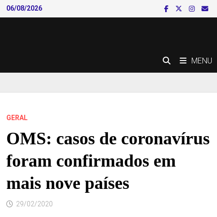
Skip
06/08/2026
to
content
MENU
GERAL
OMS: casos de coronavírus
foram confirmados em
mais nove países
29/02/2020