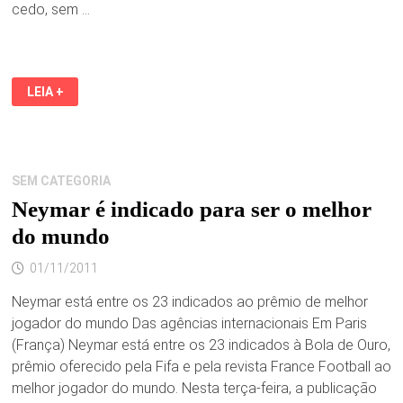
cedo, sem …
ADRIANO
LEIA +
É
PEGO
TOMANDO
CHOPPE
EM
UMA
XÍCARA
SEM CATEGORIA
Neymar é indicado para ser o melhor
do mundo
01/11/2011
Neymar está entre os 23 indicados ao prêmio de melhor
jogador do mundo Das agências internacionais Em Paris
(França) Neymar está entre os 23 indicados à Bola de Ouro,
prêmio oferecido pela Fifa e pela revista France Football ao
melhor jogador do mundo. Nesta terça-feira, a publicação