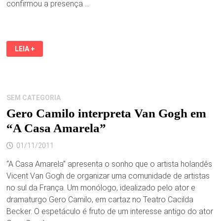
confirmou a presença …
NEYMAR
LEIA +
É
INDICADO
PARA
SER
O
MELHOR
DO
SEM CATEGORIA
MUNDO
Gero Camilo interpreta Van Gogh em
“A Casa Amarela”
01/11/2011
“A Casa Amarela” apresenta o sonho que o artista holandês
Vicent Van Gogh de organizar uma comunidade de artistas
no sul da França. Um monólogo, idealizado pelo ator e
dramaturgo Gero Camilo, em cartaz no Teatro Cacilda
Becker. O espetáculo é fruto de um interesse antigo do ator