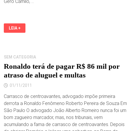
Gero Camilo, …
GERO
LEIA +
CAMILO
INTERPRETA
VAN
GOGH
EM
“A
CASA
SEM CATEGORIA
AMARELA”
Ronaldo terá de pagar R$ 86 mil por
atraso de aluguel e multas
01/11/2011
Carrasco de centroavantes, advogado impõe primeira
derrota a Ronaldo Fenômeno Roberto Pereira de Souza Em
São Paulo O advogado João Alberto Romeiro nunca foi um
bom zagueiro marcador, mas, nos tribunais, vem
acumulando a fama de carrasco de centroavantes. Depois