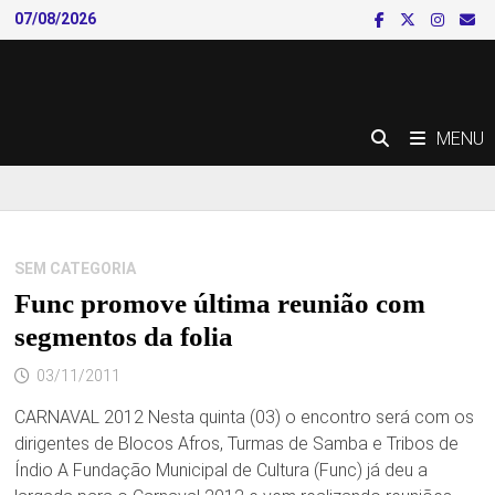
Skip
07/08/2026
to
content
MENU
SEM CATEGORIA
Func promove última reunião com
segmentos da folia
03/11/2011
CARNAVAL 2012 Nesta quinta (03) o encontro será com os
dirigentes de Blocos Afros, Turmas de Samba e Tribos de
Índio A Fundação Municipal de Cultura (Func) já deu a