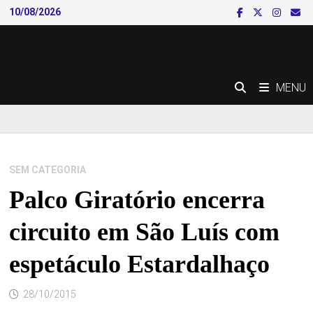
Skip
10/08/2026
to
content
MENU
SEM CATEGORIA
Palco Giratório encerra
circuito em São Luís com
espetáculo Estardalhaço
28/10/2015