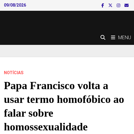
Skip
09/08/2026
to
content
MENU
NOTÍCIAS
Papa Francisco volta a
usar termo homofóbico ao
falar sobre
homossexualidade