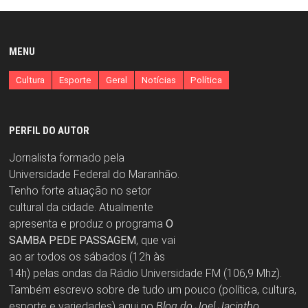
MENU
Cultura
Esporte
Geral
Notícias
Política
PERFIL DO AUTOR
Jornalista formado pela
Universidade Federal do Maranhão.
Tenho forte atuação no setor
cultural da cidade. Atualmente
apresenta e produz o programa
O
SAMBA PEDE PASSAGEM
, que vai
ao ar todos os sábados (12h às
14h) pelas ondas da Rádio Universidade FM (106,9 Mhz).
Também escrevo sobre de tudo um pouco (política, cultura,
esporte e variedades) aqui no
Blog do Joel Jacintho
.