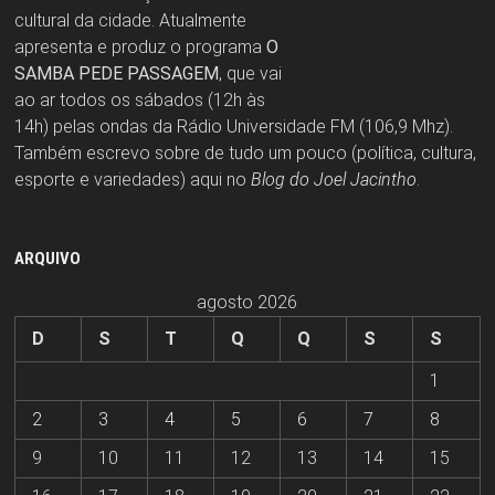
cultural da cidade. Atualmente
apresenta e produz o programa
O
SAMBA PEDE PASSAGEM
, que vai
ao ar todos os sábados (12h às
14h) pelas ondas da Rádio Universidade FM (106,9 Mhz).
Também escrevo sobre de tudo um pouco (política, cultura,
esporte e variedades) aqui no
Blog do Joel Jacintho
.
ARQUIVO
agosto 2026
D
S
T
Q
Q
S
S
1
2
3
4
5
6
7
8
9
10
11
12
13
14
15