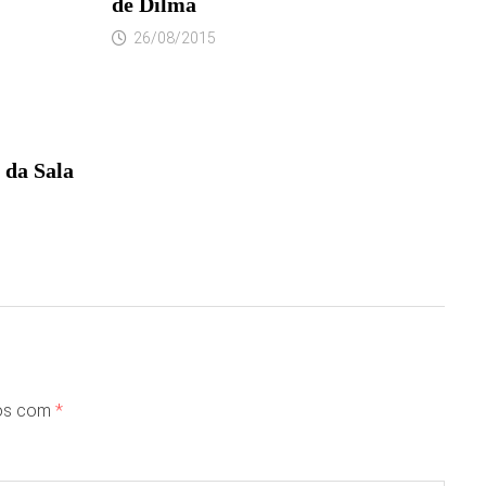
de Dilma
26/08/2015
 da Sala
dos com
*