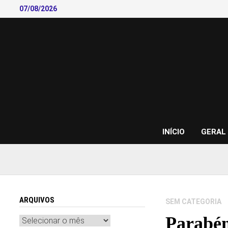
Skip
07/08/2026
to
content
INÍCIO
GERAL
ARQUIVOS
SEM CATEGORIA
Parabén
Arquivos