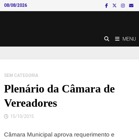
Skip
08/08/2026
to
content
MENU
SEM CATEGORIA
Plenário da Câmara de
Vereadores
15/10/2015
Câmara Municipal aprova requerimento e