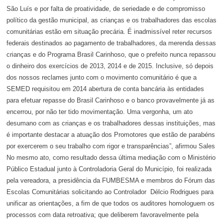
São Luís e por falta de proatividade, de seriedade e de compromisso
político da gestão municipal, as crianças e os trabalhadores das escolas
comunitárias estão em situação precária. É inadmissível reter recursos
federais destinados ao pagamento de trabalhadores, da merenda dessas
crianças e do Programa Brasil Carinhoso, que o prefeito nunca repassou
o dinheiro dos exercícios de 2013, 2014 e de 2015. Inclusive, só depois
dos nossos reclames junto com o movimento comunitário é que a
SEMED requisitou em 2014 abertura de conta bancária às entidades
para efetuar repasse do Brasil Carinhoso e o banco provavelmente já as
encerrou, por não ter tido movimentação. Uma vergonha, um ato
desumano com as crianças e os trabalhadores dessas instituições, mas
é importante destacar a atuação dos Promotores que estão de parabéns
por exercerem o seu trabalho com rigor e transparências”, afirmou Sales
No mesmo ato, como resultado dessa última mediação com o Ministério
Público Estadual junto à Controladoria Geral do Município, foi realizada
pela vereadora, a presidência da FUMBESMA e membros do Fórum das
Escolas Comunitárias solicitando ao Controlador Délcio Rodrigues para
unificar as orientações, a fim de que todos os auditores homologuem os
processos com data retroativa; que deliberem favoravelmente pela