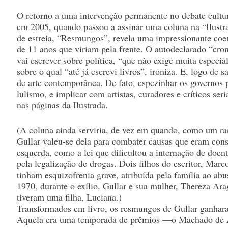
O retorno a uma intervenção permanente no debate cultura
em 2005, quando passou a assinar uma coluna na “Ilustra
de estreia, “Resmungos”, revela uma impressionante coer
de 11 anos que viriam pela frente. O autodeclarado “cron
vai escrever sobre política, “que não exige muita especial
sobre o qual “até já escrevi livros”, ironiza. E, logo de sa
de arte contemporânea. De fato, espezinhar os governos p
lulismo, e implicar com artistas, curadores e críticos ser
nas páginas da Ilustrada.
(A coluna ainda serviria, de vez em quando, como um rar
Gullar valeu-se dela para combater causas que eram con
esquerda, como a lei que dificultou a internação de doe
pela legalização de drogas. Dois filhos do escritor, Mar
tinham esquizofrenia grave, atribuída pela família ao ab
1970, durante o exílio. Gullar e sua mulher, Thereza Ar
tiveram uma filha, Luciana.)
Transformados em livro, os resmungos de Gullar ganhar
Aquela era uma temporada de prêmios —o Machado de 