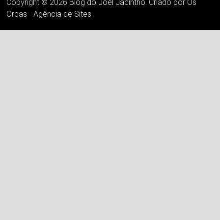
Copyright © 2026
Blog do Joel Jacintho
. Criado por
Os
Orcas - Agência de Sites
.