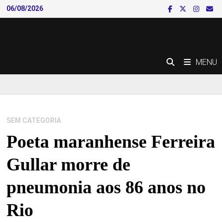
Skip
06/08/2026
to
content
MENU
SEM CATEGORIA
Poeta maranhense Ferreira
Gullar morre de
pneumonia aos 86 anos no
Rio