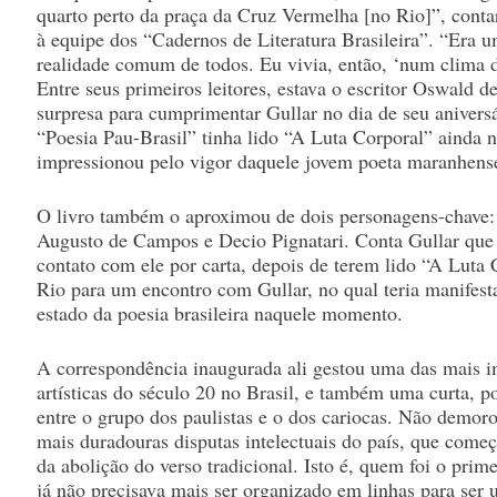
quarto perto da praça da Cruz Vermelha [no Rio]”, contar
à equipe dos “Cadernos de Literatura Brasileira”. “Era u
realidade comum de todos. Eu vivia, então, ‘num clima d
Entre seus primeiros leitores, estava o escritor Oswald 
surpresa para cumprimentar Gullar no dia de seu anivers
“Poesia Pau-Brasil” tinha lido “A Luta Corporal” ainda n
impressionou pelo vigor daquele jovem poeta maranhens
O livro também o aproximou de dois personagens-chave:
Augusto de Campos e Decio Pignatari. Conta Gullar que 
contato com ele por carta, depois de terem lido “A Luta 
Rio para um encontro com Gullar, no qual teria manifest
estado da poesia brasileira naquele momento.
A correspondência inaugurada ali gestou uma das mais i
artísticas do século 20 no Brasil, e também uma curta, p
entre o grupo dos paulistas e o dos cariocas. Não demo
mais duradouras disputas intelectuais do país, que come
da abolição do verso tradicional. Isto é, quem foi o pri
já não precisava mais ser organizado em linhas para se