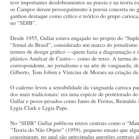
teve importantes desdobramentos na poesia e na teoria esté
os Campos deram prosseguimento à poesia concreta no g
ganhou destaque como crítico e teórico do grupo carioca
no “SDJB”.
Desde 1955, Gullar estava engajado no projeto do “Sup
“Jornal do Brasil”, considerado um marco do jornalismo c
termos de design gráfico —quem fazia a diagramação e ilu
plástico Amilcar de Castro— como de texto. A turma do
correspondente, no jornalismo e na arte de vanguarda, do
Gilberto, Tom Jobim e Vinicius de Moraes na criação d
O caderno levou a sensibilidade da vanguarda carioca pa
dos mais tradicionais: era uma espécie de protetorado d
Gullar e pesos-pesados como Janio de Freitas, Reinaldo
Lygia Clark e Lygia Pape.
No “SDJB” Gullar publicou textos centrais como o “Man
“Teoria do Não Objeto” (1959), pequeno ensaio que algu
coassinaram, no qual são antecipadas questões centrais 