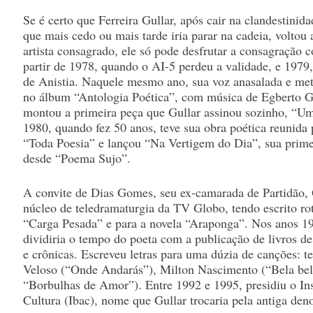
Se é certo que Ferreira Gullar, após cair na clandestini
que mais cedo ou mais tarde iria parar na cadeia, voltou
artista consagrado, ele só pode desfrutar a consagração c
partir de 1978, quando o AI-5 perdeu a validade, e 1979,
de Anistia. Naquele mesmo ano, sua voz anasalada e me
no álbum “Antologia Poética”, com música de Egberto Gi
montou a primeira peça que Gullar assinou sozinho, “
1980, quando fez 50 anos, teve sua obra poética reunida 
“Toda Poesia” e lançou “Na Vertigem do Dia”, sua prime
desde “Poema Sujo”.
A convite de Dias Gomes, seu ex-camarada de Partidão, G
núcleo de teledramaturgia da TV Globo, tendo escrito ro
“Carga Pesada” e para a novela “Araponga”. Nos anos 19
dividiria o tempo do poeta com a publicação de livros d
e crônicas. Escreveu letras para uma dúzia de canções: 
Veloso (“Onde Andarás”), Milton Nascimento (“Bela bela
“Borbulhas de Amor”). Entre 1992 e 1995, presidiu o Inst
Cultura (Ibac), nome que Gullar trocaria pela antiga de