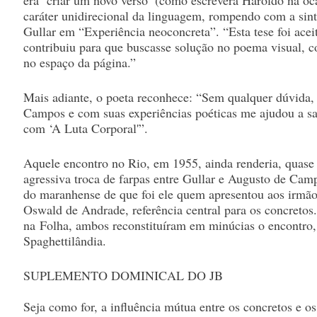
era ‘criar um novo verso’ (como escrevera Haroldo na oca
caráter unidirecional da linguagem, rompendo com a sin
Gullar em “Experiência neoconcreta”. “Esta tese foi ace
contribuiu para que buscasse solução no poema visual, 
no espaço da página.”
Mais adiante, o poeta reconhece: “Sem qualquer dúvida,
Campos e com suas experiências poéticas me ajudou a sa
com ‘A Luta Corporal'”.
Aquele encontro no Rio, em 1955, ainda renderia, quase
agressiva troca de farpas entre Gullar e Augusto de Camp
do maranhense de que foi ele quem apresentou aos irmã
Oswald de Andrade, referência central para os concretos
na
Folha
, ambos reconstituíram em minúcias o encontro, 
Spaghettilândia.
SUPLEMENTO DOMINICAL DO JB
Seja como for, a influência mútua entre os concretos e o