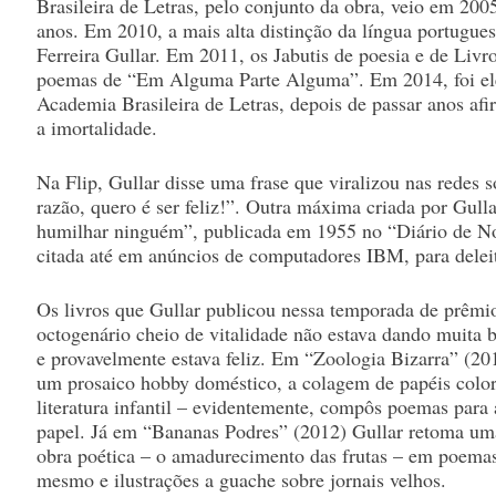
Brasileira de Letras, pelo conjunto da obra, veio em 200
anos. Em 2010, a mais alta distinção da língua portugue
Ferreira Gullar. Em 2011, os Jabutis de poesia e de Liv
poemas de “Em Alguma Parte Alguma”. Em 2014, foi elei
Academia Brasileira de Letras, depois de passar anos afi
a imortalidade.
Na Flip, Gullar disse uma frase que viralizou nas redes s
razão, quero é ser feliz!”. Outra máxima criada por Gullar
humilhar ninguém”, publicada em 1955 no “Diário de Not
citada até em anúncios de computadores IBM, para deleit
Os livros que Gullar publicou nessa temporada de prêmi
octogenário cheio de vitalidade não estava dando muita b
e provavelmente estava feliz. Em “Zoologia Bizarra” (2
um prosaico hobby doméstico, a colagem de papéis colorid
literatura infantil – evidentemente, compôs poemas para
papel. Já em “Bananas Podres” (2012) Gullar retoma u
obra poética – o amadurecimento das frutas – em poemas
mesmo e ilustrações a guache sobre jornais velhos.