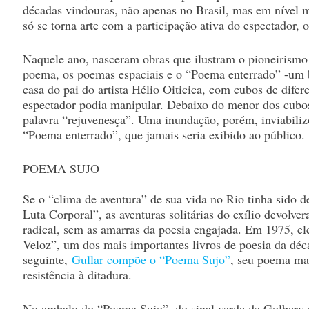
décadas vindouras, não apenas no Brasil, mas em nível m
só se torna arte com a participação ativa do espectador, 
Naquele ano, nasceram obras que ilustram o pioneirismo d
poema, os poemas espaciais e o “Poema enterrado” -um 
casa do pai do artista Hélio Oiticica, com cubos de dife
espectador podia manipular. Debaixo do menor dos cubo
palavra “rejuvenesça”. Uma inundação, porém, inviabili
“Poema enterrado”, que jamais seria exibido ao público.
POEMA SUJO
Se o “clima de aventura” de sua vida no Rio tinha sido d
Luta Corporal”, as aventuras solitárias do exílio devolve
radical, sem as amarras da poesia engajada. Em 1975, el
Veloz”, um dos mais importantes livros de poesia da dé
seguinte,
Gullar compõe o “Poema Sujo”
, seu poema ma
resistência à ditadura.
No embalo do “Poema Sujo”, do sinal verde de Golbery e