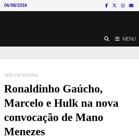
Skip
06/08/2026
to
content
MENU
SEM CATEGORIA
Ronaldinho Gaúcho,
Marcelo e Hulk na nova
convocação de Mano
Menezes