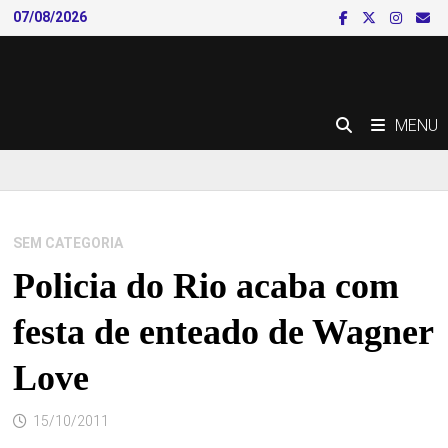
Skip
07/08/2026
to
content
MENU
SEM CATEGORIA
Policia do Rio acaba com
festa de enteado de Wagner
Love
15/10/2011