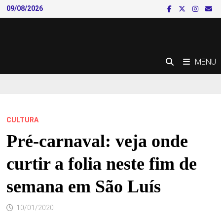
Skip
09/08/2026
to
content
MENU
CULTURA
Pré-carnaval: veja onde
curtir a folia neste fim de
semana em São Luís
10/01/2020