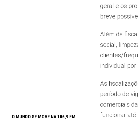
geral e os pr
breve possíve
Além da fisca
social, limpe
clientes/freq
individual por
As fiscalizaç
período de vi
comerciais da
funcionar até
O MUNDO SE MOVE NA 106,9 FM