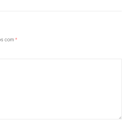
dos com
*