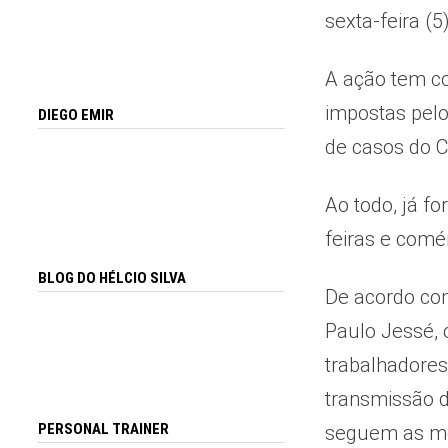
sexta-feira (
A ação tem co
impostas pelo
DIEGO EMIR
de casos do C
Ao todo, já f
feiras e comé
BLOG DO HÉLCIO SILVA
De acordo com
Paulo Jessé, 
trabalhadores
transmissão d
PERSONAL TRAINER
seguem as med