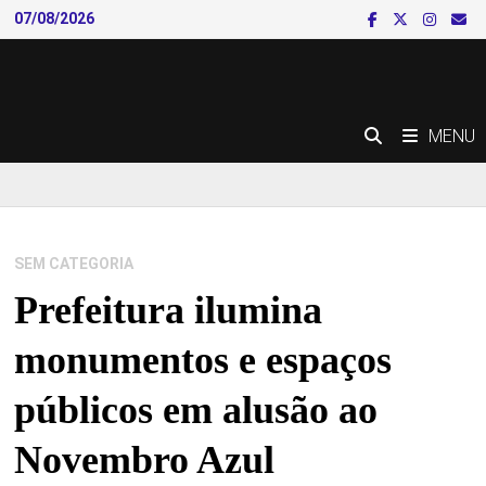
Skip
07/08/2026
to
content
MENU
SEM CATEGORIA
Prefeitura ilumina
monumentos e espaços
públicos em alusão ao
Novembro Azul