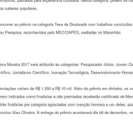
máticos, pautados pela experiência cotidiana. Nesta categoria, podem se in
s saberes populares.
correr ao prêmio na categoria Tese de Doutorado com trabalhos concluídos 
ou Pesquisa, reconhecidos pelo MEC/CAPES, sediadas no Maranhão.
a Moreira 2017 será atribuído às categorias: Pesquisador Júnior, Jovem Ci
ientífico, Jornalismo Científico, Inovação Tecnológica, Desenvolvimento H
emiações variam de R$ 1.250 a R$ 10 mil. Além do prêmio em dinheiro, os venc
orem indicados como finalistas e não premiados receberão certificado de M
o três finalistas por categoria agraciados com menção honrosa e um deles, q
 contou Alex Oliveira. A entrega do prêmio acontecerá dia 06 de dezembro, n