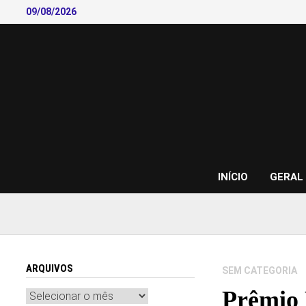
Skip
09/08/2026
to
content
INÍCIO
GERAL
ARQUIVOS
SEM CATEGORIA
Prêmio 
Arquivos