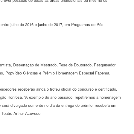
screver pessoas de todas as áreas profissionais ou mesmo os
entre julho de 2016 e junho de 2017, em Programas de Pós-
entista, Dissertação de Mestrado, Tese de Doutorado, Pesquisador
umano, Popvídeo Ciências e Prêmio Homenagem Especial Fapema.
edores receberão ainda o troféu oficial do concurso e certificado.
enção Honrosa. “A exemplo do ano passado, repetiremos a homenagem
ue será divulgado somente no dia da entrega do prêmio, receberá um
o Teatro Arthur Azevedo.