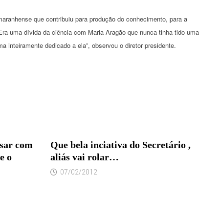
aranhense que contribuiu para produção do conhecimento, para a
ra uma dívida da ciência com Maria Aragão que nunca tinha tido uma
inteiramente dedicado a ela”, observou o diretor presidente.
sar com
Que bela inciativa do Secretário ,
e o
aliás vai rolar…
07/02/2012