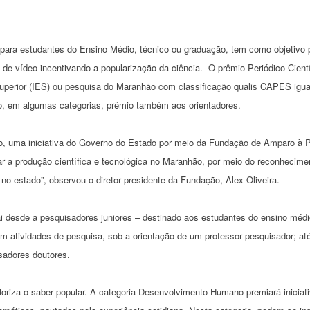
.
para estudantes do Ensino Médio, técnico ou graduação, tem como objetivo 
 de vídeo incentivando a popularização da ciência. O prêmio Periódico Cient
Superior (IES) ou pesquisa do Maranhão com classificação qualis CAPES igual
o, em algumas categorias, prêmio também aos orientadores.
o, uma iniciativa do Governo do Estado por meio da Fundação de Amparo à 
ar a produção científica e tecnológica no Maranhão, por meio do reconhecim
no estado”, observou o diretor presidente da Fundação, Alex Oliveira.
 desde a pesquisadores juniores – destinado aos estudantes do ensino médio
m atividades de pesquisa, sob a orientação de um professor pesquisador; at
sadores doutores.
riza o saber popular. A categoria Desenvolvimento Humano premiará inicia