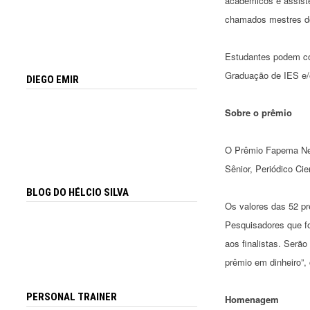
acadêmicos e assiste
chamados mestres do
Estudantes podem con
Graduação de IES e/
DIEGO EMIR
Sobre o prêmio
O Prêmio Fapema Neiv
Sênior, Periódico C
BLOG DO HÉLCIO SILVA
Os valores das 52 pr
Pesquisadores que f
aos finalistas. Serã
prêmio em dinheiro”,
PERSONAL TRAINER
Homenagem