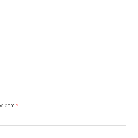
dos com
*