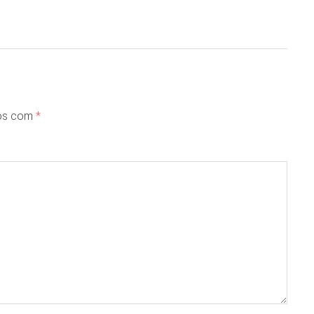
dos com
*