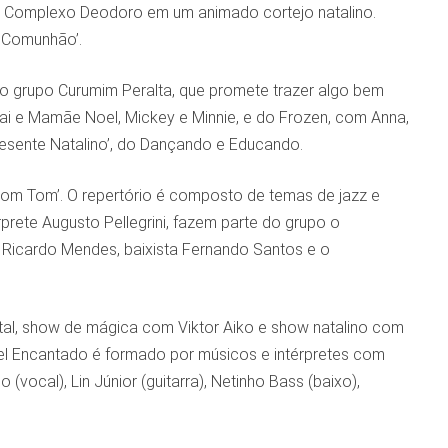
 o Complexo Deodoro em um animado cortejo natalino.
m Comunhão’.
o grupo Curumim Peralta, que promete trazer algo bem
pai e Mamãe Noel, Mickey e Minnie, e do Frozen, com Anna,
Presente Natalino’, do Dançando e Educando.
o Bom Tom’. O repertório é composto de temas de jazz e
rprete Augusto Pellegrini, fazem parte do grupo o
sta Ricardo Mendes, baixista Fernando Santos e o
al, show de mágica com Viktor Aiko e show natalino com
el Encantado é formado por músicos e intérpretes com
(vocal), Lin Júnior (guitarra), Netinho Bass (baixo),