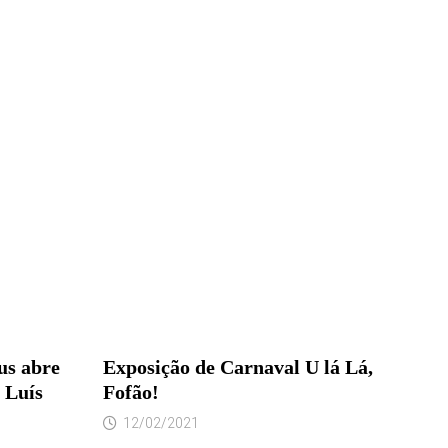
us abre
Exposição de Carnaval U lá Lá,
 Luís
Fofão!
12/02/2021