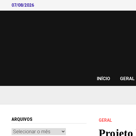
Skip
07/08/2026
to
content
INÍCIO
GERAL
ARQUIVOS
GERAL
Projeto
Arquivos