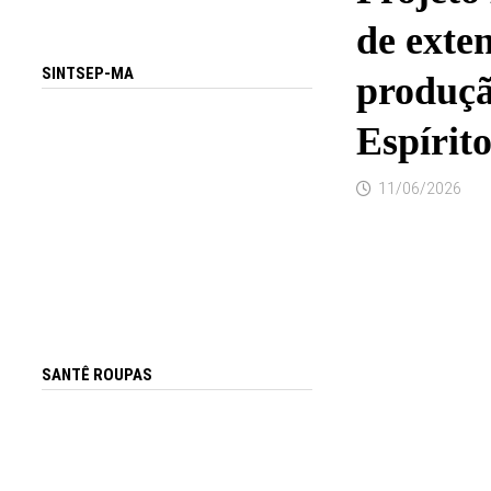
de exte
SINTSEP-MA
produçã
Espírit
11/06/2026
SANTÊ ROUPAS