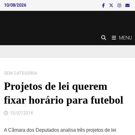
Skip
10/08/2026
to
content
MENU
SEM CATEGORIA
Projetos de lei querem
fixar horário para futebol
15/07/2014
A Câmara dos Deputados analisa três projetos de lei