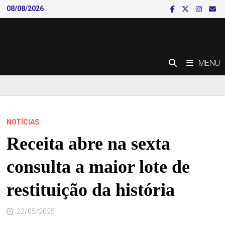
Skip
08/08/2026
to
content
MENU
NOTÍCIAS
Receita abre na sexta
consulta a maior lote de
restituição da história
22/05/2025