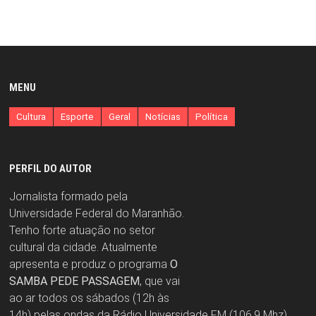
MENU
Cultura
Esporte
Geral
Notícias
Política
PERFIL DO AUTOR
Jornalista formado pela
Universidade Federal do Maranhão.
Tenho forte atuação no setor
cultural da cidade. Atualmente
apresenta e produz o programa
O
SAMBA PEDE PASSAGEM
, que vai
ao ar todos os sábados (12h às
14h) pelas ondas da Rádio Universidade FM (106,9 Mhz).