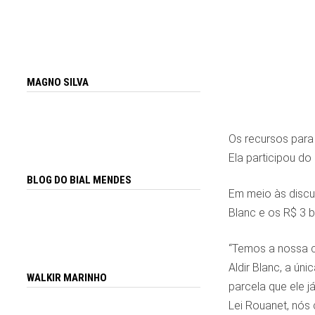
MAGNO SILVA
Os recursos para 
Ela participou d
BLOG DO BIAL MENDES
Em meio às discu
Blanc e os R$ 3 b
“Temos a nossa c
Aldir Blanc, a ún
WALKIR MARINHO
parcela que ele j
Lei Rouanet, nós 