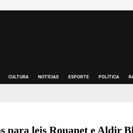
CULTURA
NOTÍCIAS
ESPORTE
POLÍTICA
R
s para leis Rouanet e Aldir B