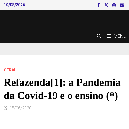
Skip
10/08/2026
to
content
MENU
GERAL
Refazenda[1]: a Pandemia
da Covid-19 e o ensino (*)
15/06/2020