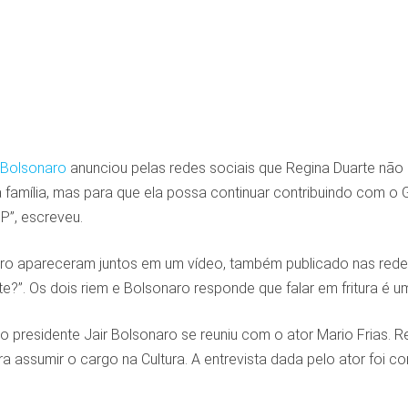
r Bolsonaro
anunciou pelas redes sociais que Regina Duarte não é
a família, mas para que ela possa continuar contribuindo com o G
”, escreveu.
ro apareceram juntos em um vídeo, também publicado nas redes s
nte?”. Os dois riem e Bolsonaro responde que falar em fritura é 
 o presidente Jair Bolsonaro se reuniu com o ator Mario Frias. 
ra assumir o cargo na Cultura. A entrevista dada pelo ator foi c