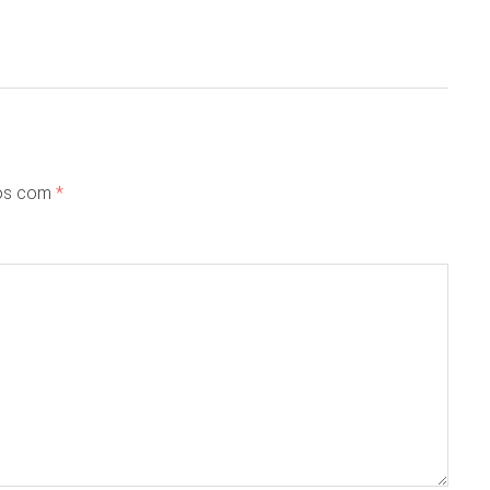
dos com
*