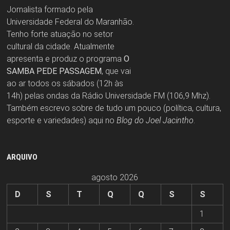
Jornalista formado pela
Universidade Federal do Maranhão.
Tenho forte atuação no setor
cultural da cidade. Atualmente
apresenta e produz o programa
O
SAMBA PEDE PASSAGEM
, que vai
ao ar todos os sábados (12h às
14h) pelas ondas da Rádio Universidade FM (106,9 Mhz).
Também escrevo sobre de tudo um pouco (política, cultura,
esporte e variedades) aqui no
Blog do Joel Jacintho
.
ARQUIVO
agosto 2026
D
S
T
Q
Q
S
S
1