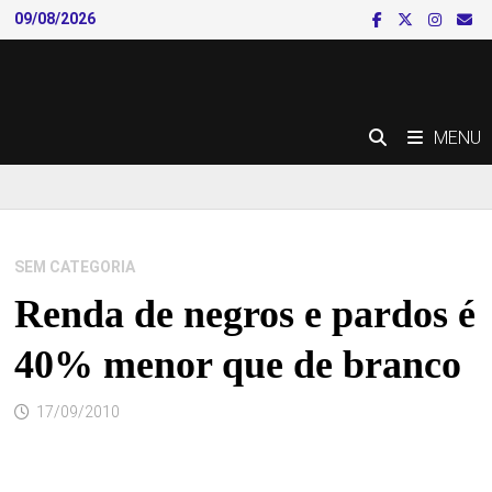
Skip
09/08/2026
to
content
MENU
SEM CATEGORIA
Renda de negros e pardos é
40% menor que de branco
17/09/2010