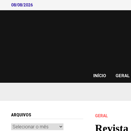
Skip
08/08/2026
to
content
INÍCIO
GERAL
ARQUIVOS
GERAL
Revista
Arquivos