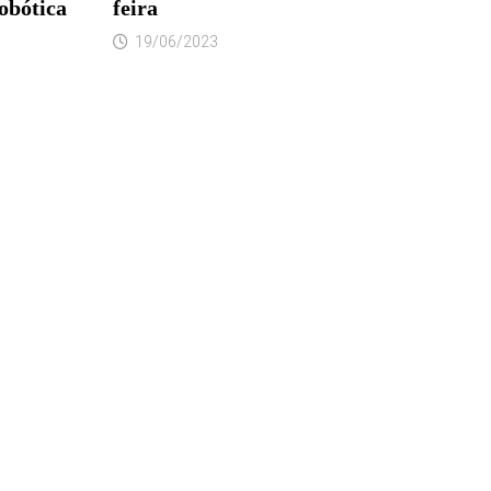
obótica
feira
19/06/2023