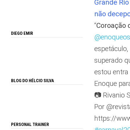
Grande Rio 
não decepc
“
Coroação 
DIEGO EMIR
@enoqueosi
espetáculo,
superado qu
estou entra 
BLOG DO HÉLCIO SILVA
Enoque para 
📷 Rivanio 
Por @
revist
https://w
PERSONAL TRAINER