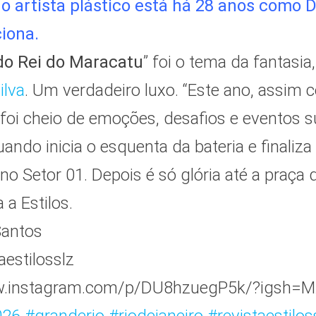
o artista plástico está há 28 anos como 
iona.
do Rei do Maracatu
” foi o tema da fantasia
lva
.
Um verdadeiro luxo. “Este ano, assim 
 foi cheio de emoções, desafios e eventos 
ando inicia o esquenta da bateria e finaliz
no Setor 01. Depois é só glória até a praça 
a Estilos.
Santos
aestilosslz
ww.instagram.com/p/DU8hzuegP5k/?igs