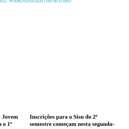
slz
#saoluisdomaranhão
: Jovem
Inscrições para o Sisu do 2º
 o 1º
semestre começam nesta segunda-