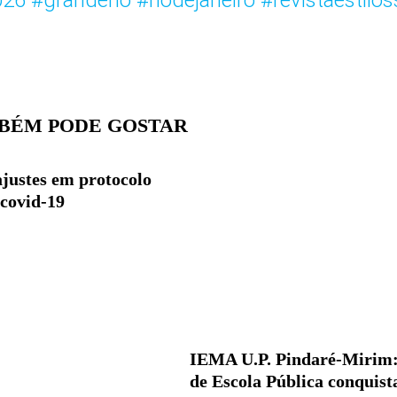
026
#granderio
#riodejaneiro
#revistaestilos
BÉM PODE GOSTAR
justes em protocolo
 covid-19
IEMA U.P. Pindaré-Mirim
de Escola Pública conquista