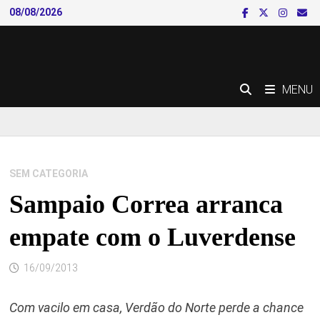
Skip
08/08/2026
to
content
MENU
SEM CATEGORIA
Sampaio Correa arranca
empate com o Luverdense
16/09/2013
Com vacilo em casa, Verdão do Norte perde a chance