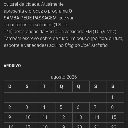
cultural da cidade. Atualmente
apresenta e produz o programa
O
SAMBA PEDE PASSAGEM
, que vai
ao ar todos os sábados (12h às
14h) pelas ondas da Rádio Universidade FM (106,9 Mhz).
Também escrevo sobre de tudo um pouco (política, cultura,
esporte e variedades) aqui no
Blog do Joel Jacintho
.
ARQUIVO
agosto 2026
D
S
T
Q
Q
S
S
1
2
3
4
5
6
7
8
9
10
11
12
13
14
15
16
17
18
19
20
21
22