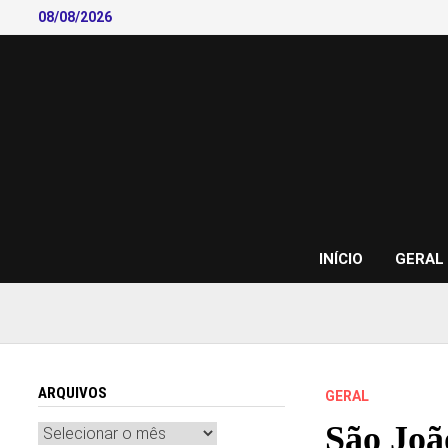
Skip
08/08/2026
to
content
INÍCIO
GERAL
ARQUIVOS
GERAL
São Joã
Arquivos