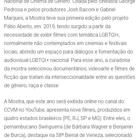
Nacional de Cinema de Gênero.
Criada pelo cineasta George
Pedrosa e pelos produtores Josh Baconi e Gabriel
Marques, a Mostra teve sua primeira edição pelo projeto
Pátio Aberto, em 2019, tendo surgido a partir da
necessidade de exibir filmes com temática LGBTQI+,
normalmente não contemplados em cinemas e festivais
locais, abrindo um espaço para diálogos e fomentação do
audiovisual LGBTQI+ nacional. Para esse ano, a curadoria
da mostra selecionou documentários, videoarte e filmes de
ficção que tratam da interseccionalidade entre as questões
de gênero, raça e classe.
A Mostra, que este ano será exibida online no canal do
CCVM no YouTube, apresenta nove filmes, produzidos em
quatro estados brasileiros (PE, RJ, SP e MG). Entre eles, o
pernambucano
Swinguerra
(de Bárbara Wagner e Benjamin
de Burca), destaque na 58ª Bienal de Veneza, selecionado