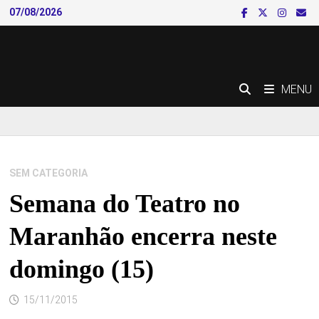
Skip
07/08/2026
to
content
MENU
SEM CATEGORIA
Semana do Teatro no
Maranhão encerra neste
domingo (15)
15/11/2015