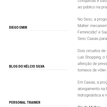
conquistas e bata
ao público na pr
No Sesc, a progr
Mulher: mecanismo
DIEGO EMIR
Feminicídio” e Sa
Sesc Caxias para 
Dois circuitos d
Luís Shopping, o 
aferição de press
BLOG DO HÉLCIO SILVA
torneios de vôlei
Em Caxias, a pro
alongamento na P
hidroginástica e 
PERSONAL TRAINER