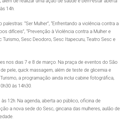
o, além de realizar uma ação de saúde e bem-estar aberta
às 14h.
estras: “Ser Mulher”, “Enfrentando a violência contra a
s difíceis”, “Prevenção à Violência contra a Mulher e
sc Turismo, Sesc Deodoro, Sesc Itapecuru, Teatro Sesc e
s nos dias 7 e 8 de março. Na praça de eventos do São
 de pele, quick massagem, além de teste de glicemia e
Turismo, a programação ainda inclui cabine fotográfica,
 10h30 às 14h30.
s 12h. Na agenda, aberta ao público, oficina de
ção a nova sede do Sesc, gincana das mulheres, aulão de
iedade.