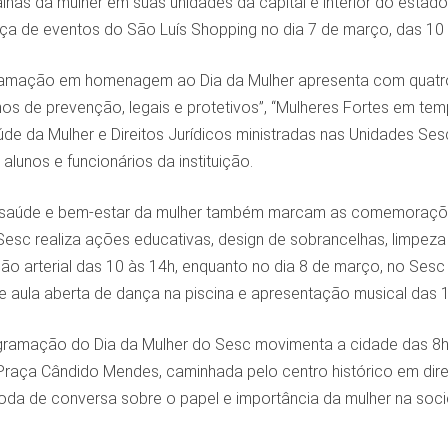
lhas da mulher em suas unidades da capital e interior do estad
aça de eventos do São Luís Shopping no dia 7 de março, das 10 
amação em homenagem ao Dia da Mulher apresenta com quatro pal
s de prevenção, legais e protetivos”, “Mulheres Fortes em tempo
úde da Mulher e Direitos Jurídicos ministradas nas Unidades Se
alunos e funcionários da instituição.
e saúde e bem-estar da mulher também marcam as comemoraçõe
Sesc realiza ações educativas, design de sobrancelhas, limpeza
ão arterial das 10 às 14h, enquanto no dia 8 de março, no Sesc 
 e aula aberta de dança na piscina e apresentação musical das
gramação do Dia da Mulher do Sesc movimenta a cidade das 8h à
raça Cândido Mendes, caminhada pelo centro histórico em dire
roda de conversa sobre o papel e importância da mulher na soc