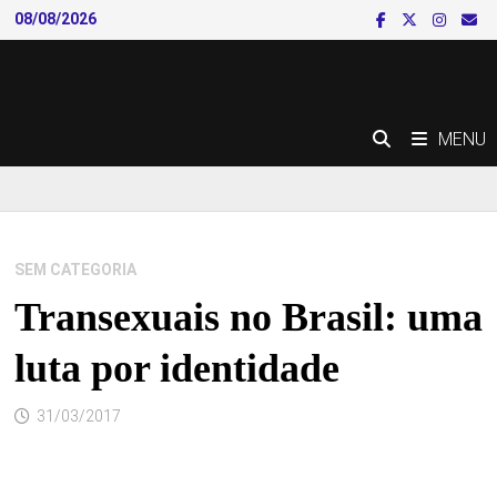
Skip
08/08/2026
to
content
MENU
SEM CATEGORIA
Transexuais no Brasil: uma
luta por identidade
31/03/2017