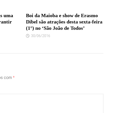
is uma
Boi da Maioba e show de Erasmo
rantir
Dibel são atrações desta sexta-feira
(1°) no ‘São João de Todos’
30/06/2016
dos com
*