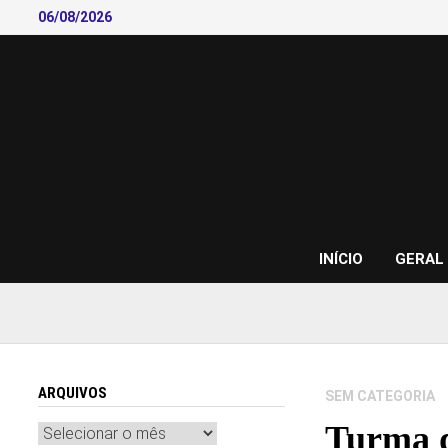
Skip
06/08/2026
to
content
INÍCIO
GERAL
ARQUIVOS
SEM CATEGORIA
Turma d
Arquivos