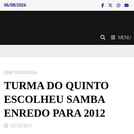
Skip
06/08/2026
to
content
MENU
SEM CATEGORIA
TURMA DO QUINTO
ESCOLHEU SAMBA
ENREDO PARA 2012
12/12/2011