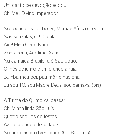
Um canto de devoção ecoou
Oh! Meu Divino Imperador
No toque dos tambores, Mamãe África chegou
Nas senzalas, eh! Crioula
Axé! Mina Gêge-Nagô,
Zomadonu, Agotimé, Xangô
Na Jamaica Brasileira é São João,
O mês de junho é um grande arraial
Bumba-meu-boi, patrimônio nacional
Eu sou TQ, sou Madre-Deus, sou carnaval (bis)
A Turma do Quinto vai passar
Oh! Minha linda São Luís,
Quatro séculos de festas
Azul e branco é felicidade
No arco-íris da diversidade (Oh! São Luís)