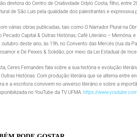
o diretora do Centro de Criatividade Odylo Costa, filho, entre 2
tural de São Luís pela qualidade dos palestrantes e expressiva 
om várias obras publicadas, tais como O Narrador Plural na O
o Pecado Capital & Outras Histórias; Café Literário – Memória; e 
de outubro deste ano, às 19h, no Convento das Mercês (rua da Pal
samor e De Peixes & Solidão, por meio da Lei Estadual de Incen
ta, Ceres Fernandes fala sobre a sua história e evolução literária
Outras Histórias. Com produção literária que se alterna entre e
 e a escritora convivem no universo literário e sobre a import
disponibilizada no YouTube da TV UFMA:
https://www.youtube.co
BÉM PODE GOSTAR