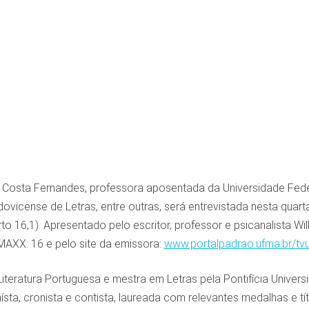
s Costa Fernandes, professora aposentada da Universidade F
vicense de Letras, entre outras, será entrevistada nesta quarta-
o 16,1). Apresentado pelo escritor, professor e psicanalista W
 MAXX: 16 e pelo site da emissora:
www.portalpadrao.ufma.br/tv
Literatura Portuguesa e mestra em Letras pela Pontifícia Univer
ísta, cronista e contista, laureada com relevantes medalhas e 