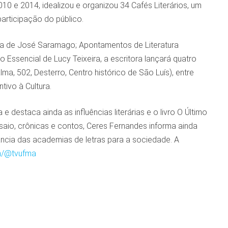
010 e 2014, idealizou e organizou 34 Cafés Literários, um
participação do público.
bra de José Saramago; Apontamentos de Literatura
o Essencial de Lucy Teixeira, a escritora lançará quatro
ma, 502, Desterro, Centro histórico de São Luís), entre
tivo à Cultura.
 e destaca ainda as influências literárias e o livro O Último
nsaio, crônicas e contos, Ceres Fernandes informa ainda
ância das academias de letras para a sociedade. A
m/@tvufma