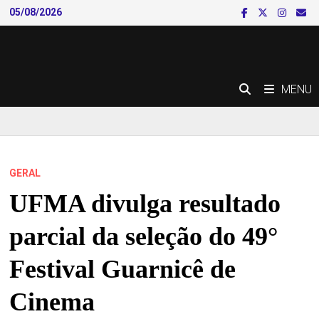
Skip
05/08/2026
to
content
MENU
GERAL
UFMA divulga resultado
parcial da seleção do 49°
Festival Guarnicê de
Cinema