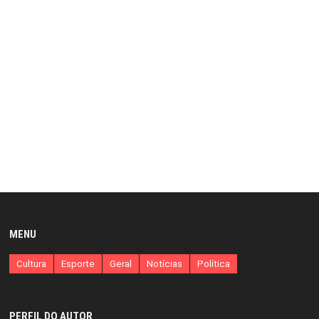
MENU
Cultura
Esporte
Geral
Notícias
Política
PERFIL DO AUTOR