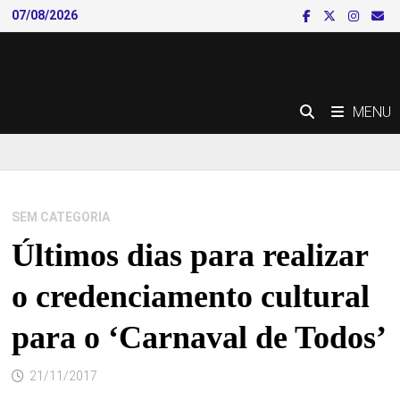
Skip
07/08/2026
to
content
MENU
SEM CATEGORIA
Últimos dias para realizar
o credenciamento cultural
para o ‘Carnaval de Todos’
21/11/2017