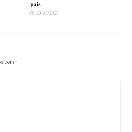
país
20/03/2020
dos com
*