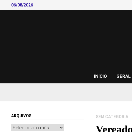
Skip
06/08/2026
to
content
INÍCIO
GERAL
ARQUIVOS
SEM CATEGORIA
Vereado
Arquivos