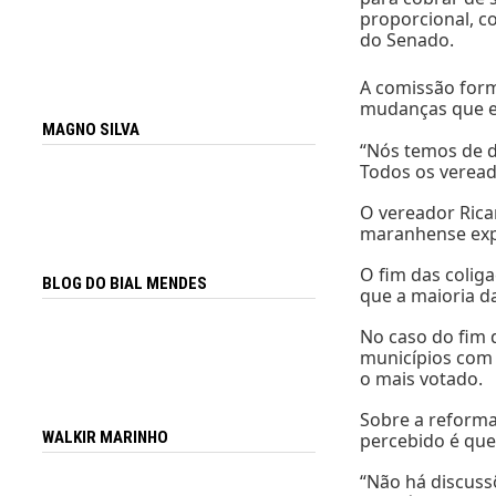
proporcional, co
do Senado.
A comissão form
mudanças que e
MAGNO SILVA
“Nós temos de d
Todos os veread
O vereador Rica
maranhense expl
O fim das coliga
BLOG DO BIAL MENDES
que a maioria d
No caso do fim d
municípios com m
o mais votado.
Sobre a reforma 
WALKIR MARINHO
percebido é que
“Não há discuss