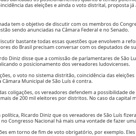
incidência das eleições e ainda o voto distrital, proposta j
ada tem o objetivo de discutir com os membros do Congre
stão sendo anunciadas na Câmara Federal e no Senado.
iscutir bastante todas essas questões que envolvem a refor
ores do Brasil precisam conversar com os deputados de suas
rdo Diniz disse que a comissão de parlamentares de São 
icando o posicionamento dos vereadores ludovicenses.
ções, o voto no sistema distritão, coincidência das eleiçõ
a Câmara Municipal de São Luís é contra.
as coligações, os vereadores defendem a possibilidade de i
ais de 200 mil eleitores por distritos. No caso da capital 
política, Ricardo Diniz que os vereadores de São Luís fizera
 no Congresso Nacional há mais uma vontade de fazer uma 
ões em torno de fim de voto obrigatório, por exemplo. El