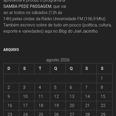
apresenta e produz o programa
O
SAMBA PEDE PASSAGEM
, que vai
ao ar todos os sábados (12h às
14h) pelas ondas da Rádio Universidade FM (106,9 Mhz).
Também escrevo sobre de tudo um pouco (política, cultura,
esporte e variedades) aqui no
Blog do Joel Jacintho
.
ARQUIVO
agosto 2026
D
S
T
Q
Q
S
S
1
2
3
4
5
6
7
8
9
10
11
12
13
14
15
16
17
18
19
20
21
22
23
24
25
26
27
28
29